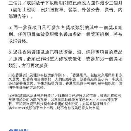
三個月／或開放予下載應用
[2]
或已經投入運作最少三個月
（請附上證明 – 例如送貨單、發票、外發公告、廣告、内
部通告等）。
5. 同一參賽項目只可參加各獎項類別的其中一個獎項組
別。任何項目如被發現報名參加多於一個獎項組別，將被
取消資格。
6. 過往香港資訊及通訊科技獎金、銀、銅得獎項目的產品
／服務，必須已作出重大修改或優化，或參加另一個獎項
類別，方可再次參賽
[1]
在香港資訊及通訊科技獎的準則下，「香港居民」包括永久居民和非永
久居民。如參賽項目由多於一人的組織申請，該參賽組織至少有一半成員
必須是香港居民。學生創新獎方面，香港居民身份可由相關學校以統一證
明學生身份的方法代替。
[2]
例如該資訊及通訊科技產品／服務項目已經投入於市場，該應用程式已
被應用於公司內部的系統，以及該流動解決方案已於App Stores可供下
載。至於競逐資訊科技初創企業獎的初創公司，如其原型樣辦只在
kickstarter或類似平台上出現，將不會被視為已投入於市場。