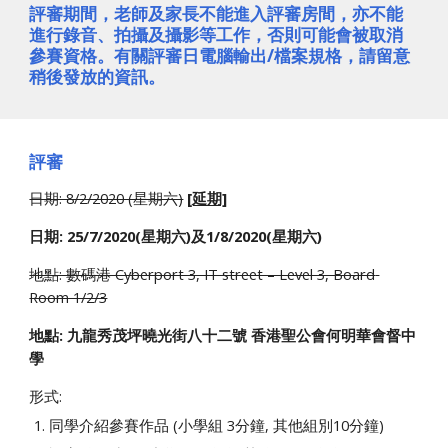
評審期間，老師及家長不能進入評審房間，亦不能
進行錄音、拍攝及攝影等工作，否則可能會被取消
參賽資格。有關評審日電腦輸出/檔案規格，請留意
稍後發放的資訊。
評審 
日期: 8/2/2020 (星期六)
[延期]
日期: 25/7/2020(星期六)及1/8/2020(星期六)
地點: 數碼港 Cyberport 3, IT street – Level 3, Board 
Room 1/2/3
地點: 九龍秀茂坪曉光街八十二號 香港聖公會何明華會督中
學
形式: 
同學介紹參賽作品 (小學組 3分鐘, 其他組別10分鐘)