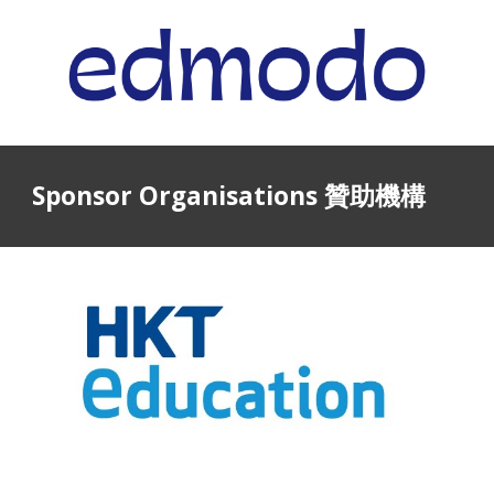
Sponsor Organisations 贊助機構