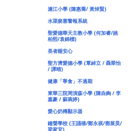
滬江小學 (陳惠喬/ 黃焯賢)
水渠瘀塞警報系統
聖愛德華天主教小學 (何加睿/姚
柏熙/袁錦標)
長者睡安心
聖方濟愛德小學 (覃綽立 / 聶翠怡 
/ 譚晴)
健康「寧食」不過期
東華三院周演森小學 (陳垚鋾 / 李
嘉豪 / 蘇琬婷)
愛心奶樽顯示器
鐘聲學校 (王誦禧/鄭永祺/鄧展昊/
梁家宜)