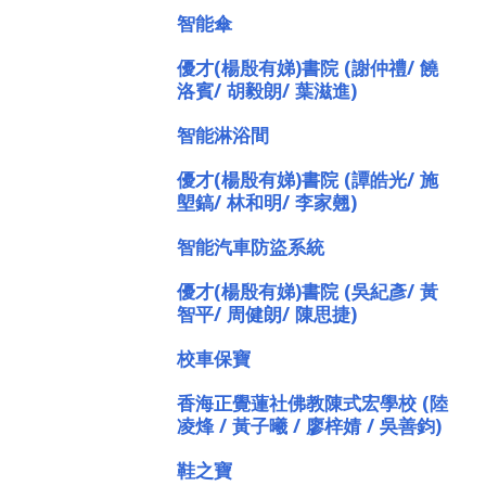
智能傘
優才(楊殷有娣)書院 (謝仲禮/ 饒
洛賓/ 胡毅朗/ 葉滋進)
智能淋浴間
優才(楊殷有娣)書院 (譚皓光/ 施
塱鎬/ 林和明/ 李家翹)
智能汽車防盜系統
優才(楊殷有娣)書院 (吳紀彥/ 黃
智平/ 周健朗/ 陳思捷)
校車保寶
香海正覺蓮社佛教陳式宏學校 (陸
凌烽 / 黃子曦 / 廖梓婧 / 吳善鈞)
鞋之寶