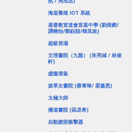
然 / 周浩丞)
海底養殖 IOT 系統
基督教宣道會宣基中學
(劉煜鏗/
譚曉怡/鄭鈺頤/韓其政)
超級視場
文理書院（九龍） (朱亮城 / 林俊
軒)
虛擬滑鼠
拔萃女書院 (蔡青琳/ 梁嘉恩)
太極大師
播道書院 (區丞希)
自動腹部衝擊器