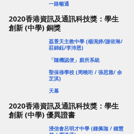
一路暢通
2020香港資訊及通訊科技獎：學生
創新 (中學) 銅獎
荔景天主教中學 (楊涴婷/謝依琳/
莊錦鈺/李沛恩)
「隨機認便」廁所系統
聖保祿學校 (周曉珩 / 張思雅/ 余
芷淇) 
天幕
2020香港資訊及通訊科技獎：學生
創新 (中學) 優異證書
浸信會呂明才中學 (鍾佩珈 / 鍾慧