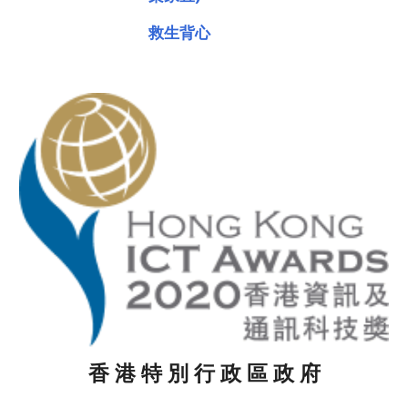
救生背心
香 港 特 別 行 政 區 政 府