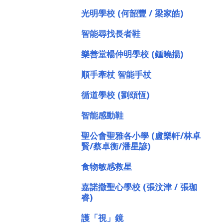
光明學校 (何韶豐 / 梁家皓)
智能尋找長者鞋
樂善堂楊仲明學校 (鍾曉揚)
順手牽杖 智能手杖
循道學校 (劉頌恆)
智能感動鞋
聖公會聖雅各小學 (盧樂軒/林卓
賢/蔡卓衡/潘星諺)
食物敏感救星
嘉諾撒聖心學校 (張汶津 / 張珈
睿)
護「視」鏡