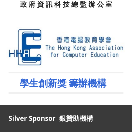
政 府 資 訊 科 技 總 監 辦 公 室
學生創新獎 籌辦機構   
Silver Sponsor  銀贊助機構