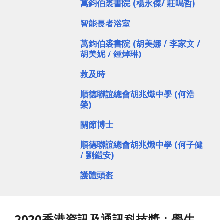
萬鈞伯裘書院 (楊永傑/ 莊鳴哲)
智能長者浴室
萬鈞伯裘書院 (胡美娜 / 李家文 / 
胡美妮 / 鍾焯琳)
救及時
順德聯誼總會胡兆熾中學 (何浩
榮)
關節博士
順德聯誼總會胡兆熾中學
(何子健 
/ 劉鎧安)
護體頭盔
2020香港資訊及通訊科技獎：學生